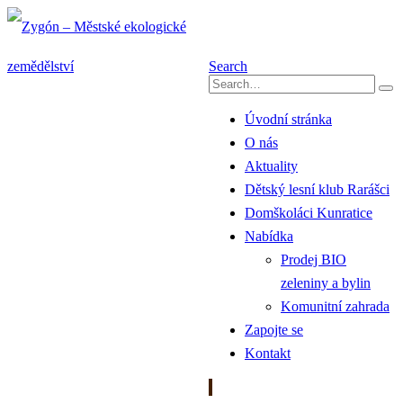
Search
Úvodní stránka
O nás
Aktuality
Dětský lesní klub Rarášci
Domškoláci Kunratice
Nabídka
Prodej BIO
zeleniny a bylin
Komunitní zahrada
Zapojte se
Kontakt