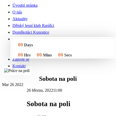
Úvodní stránka
O nás
Aktuality
Dětský lesní klub Rarášci
Domškoláci Kunratice
Nabídka
00
Days
Prodej BIO zeleniny a bylin
Komunitní zahrada
00
00
00
Hrs
Mins
Secs
Zapojte se
Kontakt
Sobota na poli
Mar
26
2022
26 března, 2022
11:00
Sobota na poli